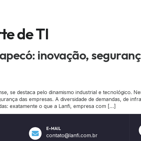
Serviços
Sobre Nós
Contato
Blog e No
te de TI
apecó: inovação, seguranç
e, se destaca pelo dinamismo industrial e tecnológico. N
gurança das empresas. A diversidade de demandas, de infra
adas: exatamente o que a Lanfi, empresa com […]
E-MAIL
contato@lanfi.com.br